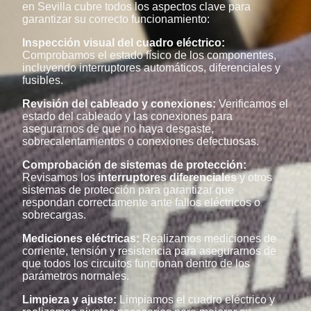
en Sevilla cubre todos los aspectos clave para
garantizar su correcto funcionamiento:
Inspección visual del cuadro eléctrico:
Comprobamos el estado físico de los componentes,
incluyendo interruptores automáticos, diferenciales y
fusibles.
Revisión del cableado y conexiones:
Verificamos el
estado del cableado y las conexiones para
asegurarnos de que no haya desgaste,
sobrecalentamientos o conexiones defectuosas.
Comprobación de sistemas de protección:
Revisamos los
interruptores diferenciales
y otros
sistemas de protección para garantizar que
respondan correctamente ante fallos eléctricos o
sobrecargas.
Mediciones eléctricas:
Realizamos mediciones de
corriente, tensión y resistencia para asegurarnos de
que todos los circuitos funcionan dentro de los
parámetros normales.
Limpieza y ajuste:
Limpiamos el cuadro eléctrico y