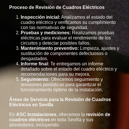
Proceso de Revisión de Cuadros Eléctricos
Inspección inicial:
Analizamos el estado del
cuadro eléctrico y verificamos su cumplimiento
con las normativas de seguridad.
Pruebas y mediciones:
Realizamos pruebas
eléctricas para evaluar el rendimiento de los
circuitos y detectar posibles fallos.
Mantenimiento preventivo:
Limpieza, ajustes y
sustitución de componentes defectuosos o
desgastados.
Informe final:
Te entregamos un informe
detallado sobre el estado del cuadro eléctrico y
recomendaciones para su mejora.
Seguimiento:
Ofrecemos seguimiento y
revisiones periódicas para garantizar el
funcionamiento óptimo de la instalación.
Áreas de Servicio para la Revisión de Cuadros
Eléctricos en Sevilla
En
ASC Instalaciones
, ofrecemos la
revisión de
cuadros eléctricos
en toda Sevilla y sus
alrededores, incluyendo: