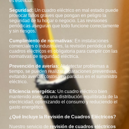
es esencial:
Seguridad:
Un cuadro eléctrico en mal estado puede
provocar fallos graves que pongan en peligro la
seguridad de tu hogar o negocio. Las revisiones
periódicas aseguran que todo funcione correctamente
y sin riesgos.
Cumplimiento de normativas:
En instalaciones
comerciales o industriales, la revisión periódica de
cuadros eléctricos es obligatoria para cumplir con las
normativas de seguridad eléctrica.
Prevención de averías:
Al detectar problemas a
tiempo, se pueden realizar reparaciones preventivas,
evitando averías costosas o paradas en el suministro
eléctrico.
Eficiencia energética:
Un cuadro eléctrico bien
mantenido asegura una distribución equilibrada de la
electricidad, optimizando el consumo y reduciendo el
gasto energético.
¿Qué Incluye la Revisión de Cuadros Eléctricos?
Nuestro servicio de
revisión de cuadros eléctricos