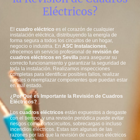
Eléctricos?
El
cuadro eléctrico
es el corazón de cualquier
instalación eléctrica, distribuyendo la energía de
forma segura a todos los circuitos de un hogar,
negocio o industria. En
ASC Instalaciones
,
ofrecemos un servicio profesional de
revisión de
cuadros eléctricos en Sevilla
para asegurar su
correcto funcionamiento y garantizar la seguridad de
toda la instalación. Realizamos inspecciones
completas para identificar posibles fallos, realizar
ajustes o reemplazar componentes que puedan estar
en mal estado.
¿Por Qué es Importante la Revisión de Cuadros
Eléctricos?
Los
cuadros eléctricos
están expuestos a desgaste
con el tiempo, y una revisión periódica puede evitar
riesgos como cortocircuitos, sobrecargas o incluso
incendios eléctricos. Estas son algunas de las
razones por las que la revisión de cuadros eléctricos