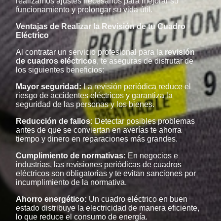
realizamos ajustes necesarios para mejorar su
funcionamiento y prolongar su vida útil.
Ventajas de Realizar la Revisión de tu Cuadro
Eléctrico
Al contratar un servicio profesional para la
revisión
de cuadros eléctricos
, te aseguras de disfrutar de
los siguientes beneficios:
Mayor seguridad:
La revisión periódica reduce el
riesgo de accidentes eléctricos y garantiza la
seguridad de las personas y los bienes.
Reducción de fallos:
Detectar posibles problemas
antes de que se conviertan en averías te ahorra
tiempo y dinero en reparaciones más grandes.
Cumplimiento de normativas:
En negocios e
industrias, las revisiones periódicas de cuadros
eléctricos son obligatorias y te evitan sanciones por
incumplimiento de la normativa.
Ahorro energético:
Un cuadro eléctrico en buen
estado distribuye la electricidad de manera eficiente,
lo que reduce el consumo de energía.