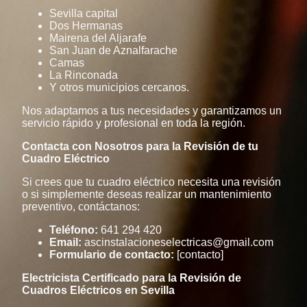
Sevilla capital
Dos Hermanas
Mairena del Aljarafe
San Juan de Aznalfarache
Camas
La Rinconada
Y otros municipios cercanos.
Nos adaptamos a tus necesidades y garantizamos un
servicio rápido y profesional en toda la región.
Contacta con Nosotros para la Revisión de tu
Cuadro Eléctrico
Si crees que tu cuadro eléctrico necesita una revisión
o si simplemente deseas realizar un mantenimiento
preventivo, contáctanos:
Teléfono:
641 294 420
Email:
ascinstalacioneselectricas@gmail.com
Formulario de contacto:
[contacto]
Electricista Certificado para la Revisión de
Cuadros Eléctricos en Sevilla